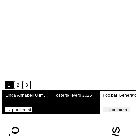
1
2
3
Linda Annabell Ollmann
Posters/Flyers 2025
Poolbar Generat
→ poolbar.at
→ poolbar.at
Kontakt:
Visual
mail@michaelmarte.com
Identit