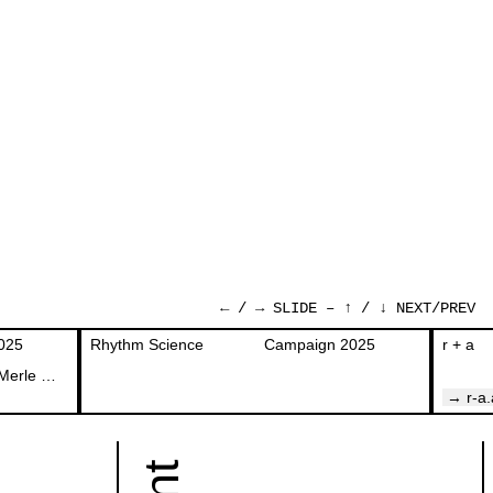
← / → SLIDE – ↑ / ↓ NEXT/PREV
025
Rhythm Science
Campaign 2025
r + a
w/ Laura Klaschka, Rubina Hellmich, Merle Hermanns, Matthäus Jandl, Dominic Duhs, Laura Jordan
→ r-a.
Die
Eurocore-