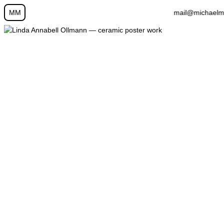
MM
mail@michaelmart